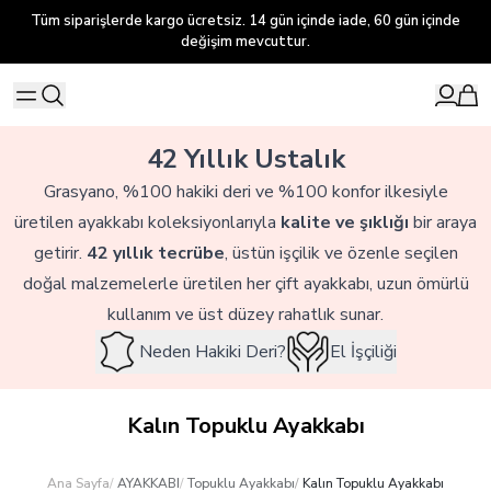
Tüm siparişlerde kargo ücretsiz. 14 gün içinde iade, 60 gün içinde
değişim mevcuttur.
42 Yıllık Ustalık
Grasyano, %100 hakiki deri ve %100 konfor ilkesiyle
üretilen ayakkabı koleksiyonlarıyla
kalite ve şıklığı
bir araya
getirir.
42 yıllık tecrübe
, üstün işçilik ve özenle seçilen
doğal malzemelerle üretilen her çift ayakkabı, uzun ömürlü
kullanım ve üst düzey rahatlık sunar.
Neden Hakiki Deri?
El İşçiliği
Kalın Topuklu Ayakkabı
Ana Sayfa
/
AYAKKABI
/
Topuklu Ayakkabı
/
Kalın Topuklu Ayakkabı