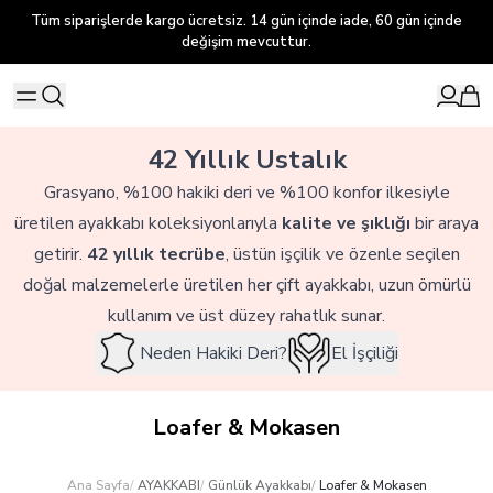
Tüm siparişlerde kargo ücretsiz. 14 gün içinde iade, 60 gün içinde
değişim mevcuttur.
42 Yıllık Ustalık
Grasyano, %100 hakiki deri ve %100 konfor ilkesiyle
üretilen ayakkabı koleksiyonlarıyla
kalite ve şıklığı
bir araya
getirir.
42 yıllık tecrübe
, üstün işçilik ve özenle seçilen
doğal malzemelerle üretilen her çift ayakkabı, uzun ömürlü
kullanım ve üst düzey rahatlık sunar.
Neden Hakiki Deri?
El İşçiliği
Loafer & Mokasen
Ana Sayfa
/
AYAKKABI
/
Günlük Ayakkabı
/
Loafer & Mokasen